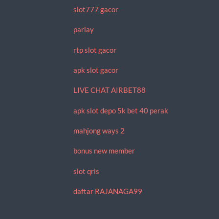
slot777 gacor
parlay
rtp slot gacor
apk slot gacor
LIVE CHAT AIRBET88
apk slot depo 5k bet 40 perak
mahjong ways 2
bonus new member
slot qris
daftar RAJANAGA99