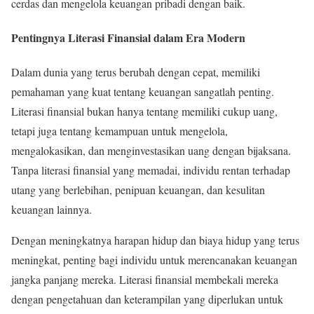
cerdas dan mengelola keuangan pribadi dengan baik.
Pentingnya Literasi Finansial dalam Era Modern
Dalam dunia yang terus berubah dengan cepat, memiliki
pemahaman yang kuat tentang keuangan sangatlah penting.
Literasi finansial bukan hanya tentang memiliki cukup uang,
tetapi juga tentang kemampuan untuk mengelola,
mengalokasikan, dan menginvestasikan uang dengan bijaksana.
Tanpa literasi finansial yang memadai, individu rentan terhadap
utang yang berlebihan, penipuan keuangan, dan kesulitan
keuangan lainnya.
Dengan meningkatnya harapan hidup dan biaya hidup yang terus
meningkat, penting bagi individu untuk merencanakan keuangan
jangka panjang mereka. Literasi finansial membekali mereka
dengan pengetahuan dan keterampilan yang diperlukan untuk