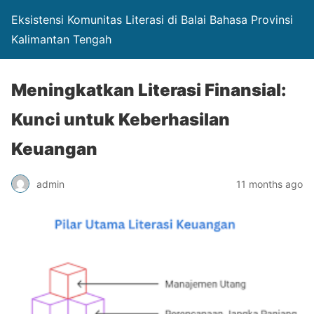
Eksistensi Komunitas Literasi di Balai Bahasa Provinsi
Kalimantan Tengah
Meningkatkan Literasi Finansial:
Kunci untuk Keberhasilan
Keuangan
admin
11 months ago