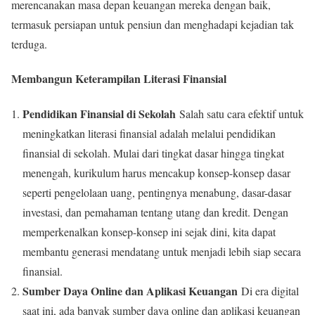
merencanakan masa depan keuangan mereka dengan baik,
termasuk persiapan untuk pensiun dan menghadapi kejadian tak
terduga.
Membangun Keterampilan Literasi Finansial
Pendidikan Finansial di Sekolah
Salah satu cara efektif untuk
meningkatkan literasi finansial adalah melalui pendidikan
finansial di sekolah. Mulai dari tingkat dasar hingga tingkat
menengah, kurikulum harus mencakup konsep-konsep dasar
seperti pengelolaan uang, pentingnya menabung, dasar-dasar
investasi, dan pemahaman tentang utang dan kredit. Dengan
memperkenalkan konsep-konsep ini sejak dini, kita dapat
membantu generasi mendatang untuk menjadi lebih siap secara
finansial.
Sumber Daya Online dan Aplikasi Keuangan
Di era digital
saat ini, ada banyak sumber daya online dan aplikasi keuangan